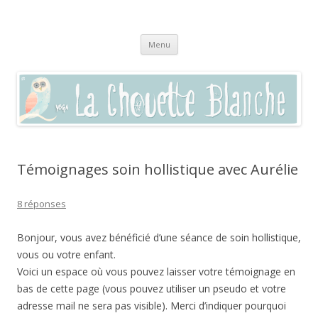
La chouette blanche,
Pratique du yoga à Sommières, Saint-Clément, Villevieille, Vaunage,
Aller
(dans le Gard 30250) et par visio en zoom
enseignement autour du bien-être
Menu
au
contenu
Témoignages soin hollistique avec Aurélie
8 réponses
Bonjour, vous avez bénéficié d’une séance de soin hollistique,
vous ou votre enfant.
Voici un espace où vous pouvez laisser votre témoignage en
bas de cette page (vous pouvez utiliser un pseudo et votre
adresse mail ne sera pas visible). Merci d’indiquer pourquoi