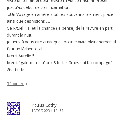
Vivre un tel Rituel c’est revivre ta vie de l’Instant Présent
jusqu’au début de ton Incarnation.
»Un Voyage en arrière » où tes souvenirs prennent place
ainsi que des visions…..
Ce Rituel, j’ai eu la chance (je pense) de le revivre en parti
durant la nuit…
Je tiens à vous dire aussi que : pour le vivre pleinenement il
faut un lâcher total.
Merci Aurélie !!
Merci également qu’ aux 3 belles âmes qui l’accompagné.
Gratitude
↓
Répondre
Paulus Cathy
10/03/2023 à 12h57