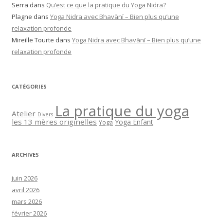
Serra
dans
Qu’est ce que la pratique du Yoga Nidra?
Plagne
dans
Yoga Nidra avec Bhavānī – Bien plus qu’une
relaxation profonde
Mireille Tourte
dans
Yoga Nidra avec Bhavānī – Bien plus qu’une
relaxation profonde
CATÉGORIES
La pratique du yoga
Atelier
Divers
les 13 mères originelles
Yoga Enfant
Yoga
ARCHIVES
juin 2026
avril 2026
mars 2026
février 2026