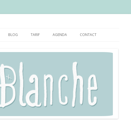
BLOG
TARIF
AGENDA
CONTACT
OIN
VIDÉOS ET SONS
EC AURÉLIE
ENFANT LUMIÈRE
YOGA NIDRA AVEC BHAVĀNĪ –
L’INTENTION, LE SANKALPA, LA
BIEN PLUS QU’UNE RELAXATION
LETTRE À L’UNIVERS
PROFONDE
LE POST-ACCOUCHEMENT: QUE
PEUT-IL SE PASSER?