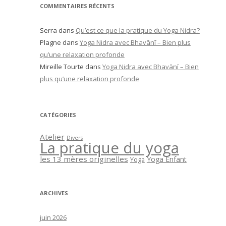
COMMENTAIRES RÉCENTS
Serra
dans
Qu’est ce que la pratique du Yoga Nidra?
Plagne
dans
Yoga Nidra avec Bhavānī – Bien plus
qu’une relaxation profonde
Mireille Tourte
dans
Yoga Nidra avec Bhavānī – Bien
plus qu’une relaxation profonde
CATÉGORIES
Atelier
Divers
La pratique du yoga
les 13 mères originelles
Yoga Enfant
Yoga
ARCHIVES
juin 2026