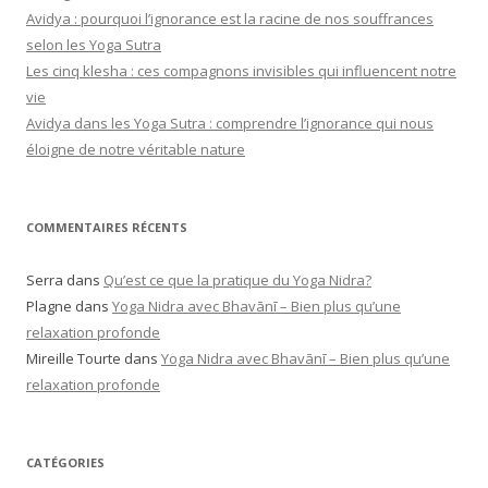
Avidya : pourquoi l’ignorance est la racine de nos souffrances
selon les Yoga Sutra
Les cinq klesha : ces compagnons invisibles qui influencent notre
vie
Avidya dans les Yoga Sutra : comprendre l’ignorance qui nous
éloigne de notre véritable nature
COMMENTAIRES RÉCENTS
Serra
dans
Qu’est ce que la pratique du Yoga Nidra?
Plagne
dans
Yoga Nidra avec Bhavānī – Bien plus qu’une
relaxation profonde
Mireille Tourte
dans
Yoga Nidra avec Bhavānī – Bien plus qu’une
relaxation profonde
CATÉGORIES