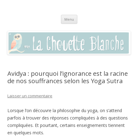
La chouette blanche,
Pratique du yoga à Sommières, Saint-Clément, Villevieille, Vaunage,
Aller
(dans le Gard 30250) et par visio en zoom
enseignement autour du bien-être
Menu
au
contenu
Avidya : pourquoi l’ignorance est la racine
de nos souffrances selon les Yoga Sutra
Laisser un commentaire
Lorsque l’on découvre la philosophie du yoga, on s’attend
parfois à trouver des réponses compliquées à des questions
compliquées. Et pourtant, certains enseignements tiennent
en quelques mots.