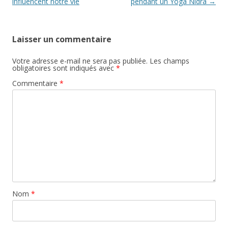
articles
influencent notre vie
pendant un Yoga Nidra
→
Laisser un commentaire
Votre adresse e-mail ne sera pas publiée.
Les champs
obligatoires sont indiqués avec
*
Commentaire
*
Nom
*