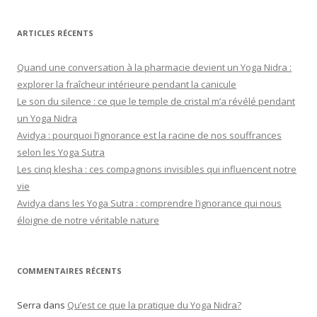
ARTICLES RÉCENTS
Quand une conversation à la pharmacie devient un Yoga Nidra :
explorer la fraîcheur intérieure pendant la canicule
Le son du silence : ce que le temple de cristal m’a révélé pendant
un Yoga Nidra
Avidya : pourquoi l’ignorance est la racine de nos souffrances
selon les Yoga Sutra
Les cinq klesha : ces compagnons invisibles qui influencent notre
vie
Avidya dans les Yoga Sutra : comprendre l’ignorance qui nous
éloigne de notre véritable nature
COMMENTAIRES RÉCENTS
Serra
dans
Qu’est ce que la pratique du Yoga Nidra?