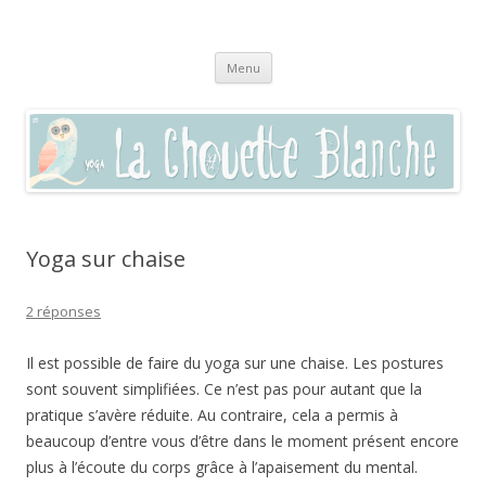
La chouette blanche,
Pratique du yoga à Sommières, Saint-Clément, Villevieille, Vaunage,
Aller
(dans le Gard 30250) et par visio en zoom
enseignement autour du bien-être
Menu
au
contenu
Yoga sur chaise
2 réponses
Il est possible de faire du yoga sur une chaise. Les postures
sont souvent simplifiées. Ce n’est pas pour autant que la
pratique s’avère réduite. Au contraire, cela a permis à
beaucoup d’entre vous d’être dans le moment présent encore
plus à l’écoute du corps grâce à l’apaisement du mental.