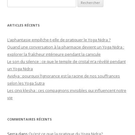
Rechercher :
ARTICLES RÉCENTS
L’aphantasie empêche-t-elle de pratiquer le Yoga Nidra ?
Quand une conversation à la pharmacie devient un Yoga Nidra :
explorer la fraîcheur intérieure pendant la canicule
Le son du silence : ce que le temple de cristal m’a révélé pendant
un Yoga Nidra
Avidya : pourquoi l’ignorance est la racine de nos souffrances
selon les Yoga Sutra
Les cinq klesha : ces compagnons invisibles qui influencent notre
vie
COMMENTAIRES RÉCENTS
Serra
dans
Qu’est ce que la pratique du Yoga Nidra?