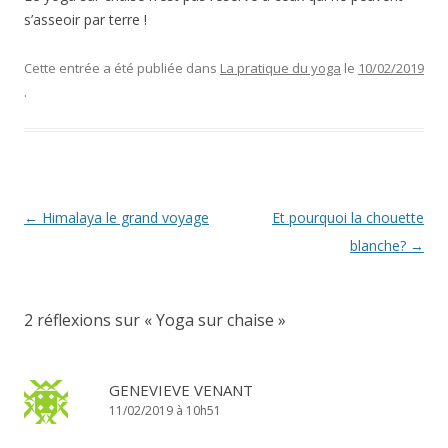
s’asseoir par terre !
Cette entrée a été publiée dans
La pratique du yoga
le
10/02/2019
.
Navigation
←
Himalaya le grand voyage
Et pourquoi la chouette
des
blanche?
→
articles
2 réflexions sur «
Yoga sur chaise
»
GENEVIEVE VENANT
11/02/2019 à 10h51