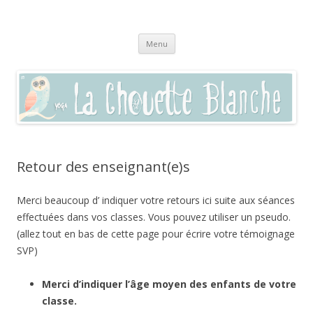
La chouette blanche,
Pratique du yoga à Sommières, Saint-Clément, Villevieille, Vaunage,
Aller
(dans le Gard 30250) et par visio en zoom
enseignement autour du bien-être
Menu
au
contenu
Retour des enseignant(e)s
Merci beaucoup d’ indiquer votre retours ici suite aux séances
effectuées dans vos classes. Vous pouvez utiliser un pseudo.
(allez tout en bas de cette page pour écrire votre témoignage
SVP)
Merci d’indiquer l’âge moyen des enfants de votre
classe.