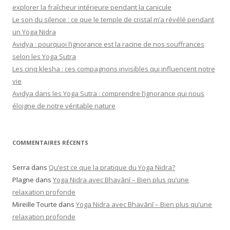
explorer la fraîcheur intérieure pendant la canicule
Le son du silence : ce que le temple de cristal m’a révélé pendant
un Yoga Nidra
Avidya : pourquoi l’ignorance est la racine de nos souffrances
selon les Yoga Sutra
Les cinq klesha : ces compagnons invisibles qui influencent notre
vie
Avidya dans les Yoga Sutra : comprendre l’ignorance qui nous
éloigne de notre véritable nature
COMMENTAIRES RÉCENTS
Serra
dans
Qu’est ce que la pratique du Yoga Nidra?
Plagne
dans
Yoga Nidra avec Bhavānī – Bien plus qu’une
relaxation profonde
Mireille Tourte
dans
Yoga Nidra avec Bhavānī – Bien plus qu’une
relaxation profonde