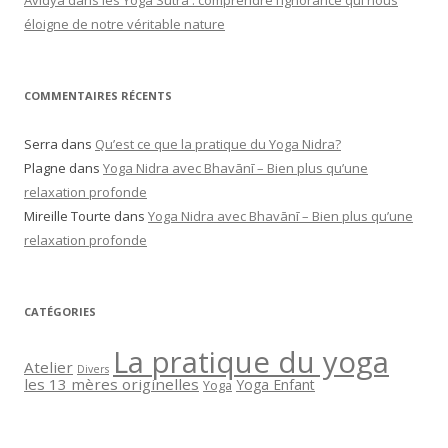
Avidya dans les Yoga Sutra : comprendre l’ignorance qui nous
éloigne de notre véritable nature
COMMENTAIRES RÉCENTS
Serra
dans
Qu’est ce que la pratique du Yoga Nidra?
Plagne
dans
Yoga Nidra avec Bhavānī – Bien plus qu’une
relaxation profonde
Mireille Tourte
dans
Yoga Nidra avec Bhavānī – Bien plus qu’une
relaxation profonde
CATÉGORIES
La pratique du yoga
Atelier
Divers
les 13 mères originelles
Yoga Enfant
Yoga