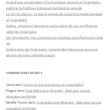
Quand une conversation à la pharmacie devient un Yoga Nidra :
explorer la fraîcheur intérieure pendant la canicule
Le son du silence : ce que le temple de cristal m’a révélé pendant
un Yoga Nidra
Avidya : pourquoi l’ignorance est la racine de nos souffrances
selon les Yoga Sutra
Les cinq klesha : ces compagnons invisibles qui influencent notre
vie
Avidya dans les Yoga Sutra : comprendre l’ignorance qui nous
éloigne de notre véritable nature
COMMENTAIRES RÉCENTS
Serra
dans
Qu’est ce que la pratique du Yoga Nidra?
Plagne
dans
Yoga Nidra avec Bhavānī – Bien plus qu’une
relaxation profonde
Mireille Tourte
dans
Yoga Nidra avec Bhavānī – Bien plus qu’une
relaxation profonde