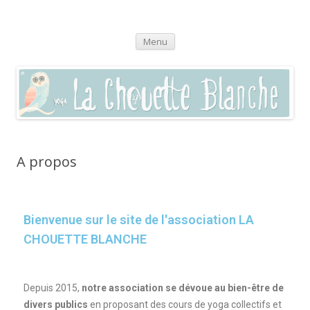
La chouette blanche,
Pratique du yoga à Sommières, Saint-Clément, Villevieille, Vaunage,
Aller
(dans le Gard 30250) et par visio en zoom
Menu
enseignement autour du bien-être
au
contenu
A propos
Bienvenue sur le site de l'association LA
CHOUETTE BLANCHE
Depuis 2015,
notre association se dévoue au bien-être de
divers publics
en proposant des cours de yoga collectifs et