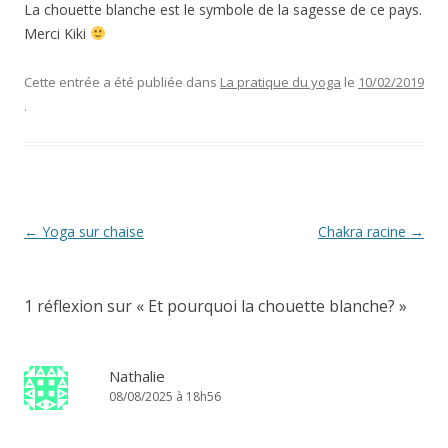
La chouette blanche est le symbole de la sagesse de ce pays.
Merci Kiki
Cette entrée a été publiée dans
La pratique du yoga
le
10/02/2019
.
Navigation
←
Yoga sur chaise
Chakra racine
→
des
articles
1 réflexion sur «
Et pourquoi la chouette blanche?
»
Nathalie
08/08/2025 à 18h56