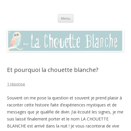
La chouette blanche,
Pratique du yoga à Sommières, Saint-Clément, Villevieille, Vaunage,
Aller
(dans le Gard 30250) et par visio en zoom
enseignement autour du bien-être
Menu
au
contenu
Et pourquoi la chouette blanche?
1 réponse
Souvent on me pose la question et souvent je prend plaisir à
raconter cette histoire faite d’expériences mystiques et de
messages que je qualifie de divin. J’ai écouté les signes, je me
suis laissé finalement porter et le nom LA CHOUETTE
BLANCHE est arrivé dans la nuit ! Je vous raconterai de vive