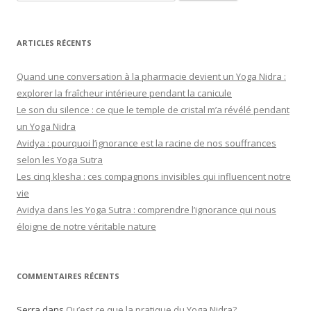
ARTICLES RÉCENTS
Quand une conversation à la pharmacie devient un Yoga Nidra :
explorer la fraîcheur intérieure pendant la canicule
Le son du silence : ce que le temple de cristal m’a révélé pendant
un Yoga Nidra
Avidya : pourquoi l’ignorance est la racine de nos souffrances
selon les Yoga Sutra
Les cinq klesha : ces compagnons invisibles qui influencent notre
vie
Avidya dans les Yoga Sutra : comprendre l’ignorance qui nous
éloigne de notre véritable nature
COMMENTAIRES RÉCENTS
Serra
dans
Qu’est ce que la pratique du Yoga Nidra?