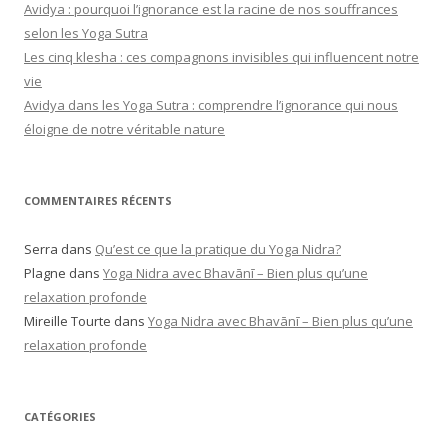
Avidya : pourquoi l’ignorance est la racine de nos souffrances
selon les Yoga Sutra
Les cinq klesha : ces compagnons invisibles qui influencent notre
vie
Avidya dans les Yoga Sutra : comprendre l’ignorance qui nous
éloigne de notre véritable nature
COMMENTAIRES RÉCENTS
Serra
dans
Qu’est ce que la pratique du Yoga Nidra?
Plagne
dans
Yoga Nidra avec Bhavānī – Bien plus qu’une
relaxation profonde
Mireille Tourte
dans
Yoga Nidra avec Bhavānī – Bien plus qu’une
relaxation profonde
CATÉGORIES