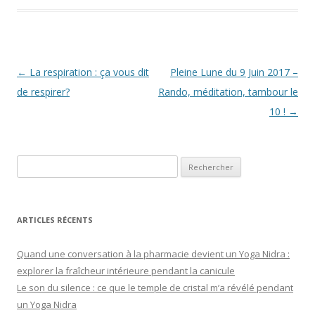
Navigation
←
La respiration : ça vous dit
Pleine Lune du 9 Juin 2017 –
des
de respirer?
Rando, méditation, tambour le
articles
10 !
→
Rechercher :
ARTICLES RÉCENTS
Quand une conversation à la pharmacie devient un Yoga Nidra :
explorer la fraîcheur intérieure pendant la canicule
Le son du silence : ce que le temple de cristal m’a révélé pendant
un Yoga Nidra