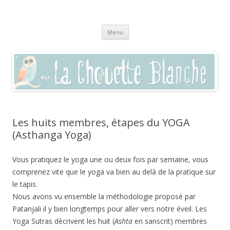
La chouette blanche,
Pratique du yoga à Sommières, Saint-Clément, Villevieille, Vaunage,
Aller
(dans le Gard 30250) et par visio en zoom
enseignement autour du bien-être
Menu
au
contenu
Les huits membres, étapes du YOGA
(Asthanga Yoga)
Vous pratiquez le yoga une ou deux fois par semaine, vous
comprenez vite que le yoga va bien au delà de la pratique sur
le tapis.
Nous avons vu ensemble la méthodologie proposé par
Patanjali il y bien longtemps pour aller vers notre éveil. Les
Yoga Sutras décrivent les huit (
Ashta
en sanscrit) membres