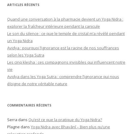
ARTICLES RÉCENTS
Quand une conversation à la pharmacie devient un Yoga Nidra :
explorer la fraîcheur intérieure pendant la canicule
Le son du silence : ce que le temple de cristal m’a révélé pendant
un Yoga Nidra
Avidya : pourquoi l’ignorance est la racine de nos souffrances
selon les Yoga Sutra
Les cinq klesha : ces compagnons invisibles qui influencent notre
vie
Avidya dans les Yoga Sutra : comprendre l’ignorance qui nous
éloigne de notre véritable nature
COMMENTAIRES RÉCENTS
Serra
dans
Qu’est ce que la pratique du Yoga Nidra?
Plagne
dans
Yoga Nidra avec Bhavānī – Bien plus qu’une
relaxation profonde