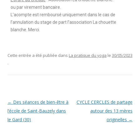
ou par virement bancaire.
L’acompte est remboursé uniquement dans le cas de
l’annulation du stage de part l’association La chouette
blanche. Merci.
Cette entrée a été publiée dans
La pratique du yoga
le
30/05/2023
.
Navigation
←
Des séances de bien-être à
CYCLE CERCLES de partage
des
l’école de Saint-Bauzely dans
autour des 13 mères
articles
le Gard (30)
originelles
→