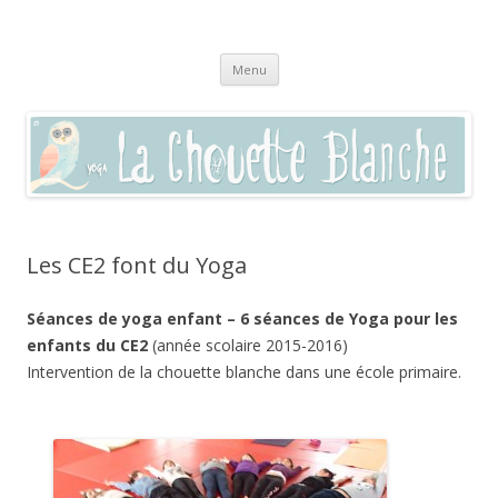
La chouette blanche,
Pratique du yoga à Sommières, Saint-Clément, Villevieille, Vaunage,
Aller
(dans le Gard 30250) et par visio en zoom
enseignement autour du bien-être
Menu
au
contenu
Les CE2 font du Yoga
Séances de yoga enfant – 6 séances de Yoga pour les
enfants du CE2
(année scolaire 2015-2016)
Intervention de la chouette blanche dans une école primaire.