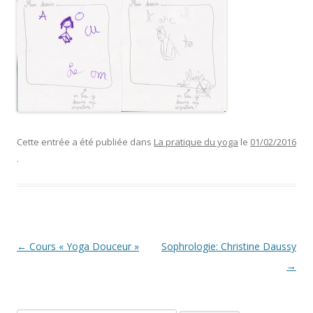
Cette entrée a été publiée dans
La pratique du yoga
le
01/02/2016
.
Navigation
←
Cours « Yoga Douceur »
Sophrologie: Christine Daussy
des
→
articles