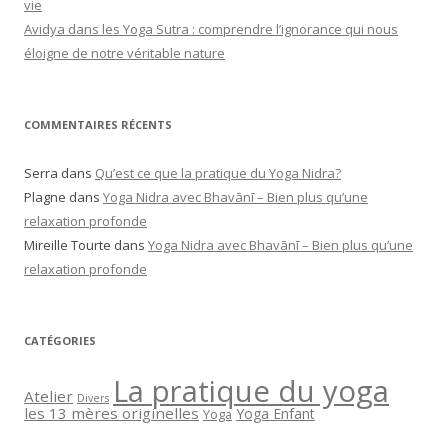
vie
Avidya dans les Yoga Sutra : comprendre l’ignorance qui nous
éloigne de notre véritable nature
COMMENTAIRES RÉCENTS
Serra
dans
Qu’est ce que la pratique du Yoga Nidra?
Plagne
dans
Yoga Nidra avec Bhavānī – Bien plus qu’une
relaxation profonde
Mireille Tourte
dans
Yoga Nidra avec Bhavānī – Bien plus qu’une
relaxation profonde
CATÉGORIES
La pratique du yoga
Atelier
Divers
les 13 mères originelles
Yoga Enfant
Yoga