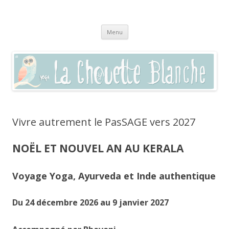
La chouette blanche,
Pratique du yoga à Sommières, Saint-Clément, Villevieille, Vaunage,
Aller
(dans le Gard 30250) et par visio en zoom
enseignement autour du bien-être
Menu
au
contenu
Vivre autrement le PasSAGE vers 2027
NOËL ET NOUVEL AN AU KERALA
Voyage Yoga, Ayurveda et Inde authentique
Du 24 décembre 2026 au 9 janvier 2027