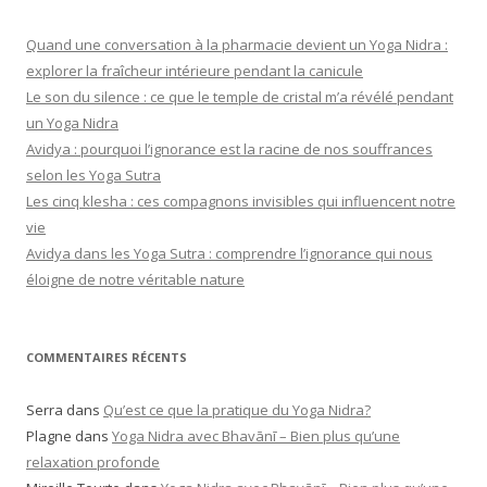
Quand une conversation à la pharmacie devient un Yoga Nidra :
explorer la fraîcheur intérieure pendant la canicule
Le son du silence : ce que le temple de cristal m’a révélé pendant
un Yoga Nidra
Avidya : pourquoi l’ignorance est la racine de nos souffrances
selon les Yoga Sutra
Les cinq klesha : ces compagnons invisibles qui influencent notre
vie
Avidya dans les Yoga Sutra : comprendre l’ignorance qui nous
éloigne de notre véritable nature
COMMENTAIRES RÉCENTS
Serra
dans
Qu’est ce que la pratique du Yoga Nidra?
Plagne
dans
Yoga Nidra avec Bhavānī – Bien plus qu’une
relaxation profonde