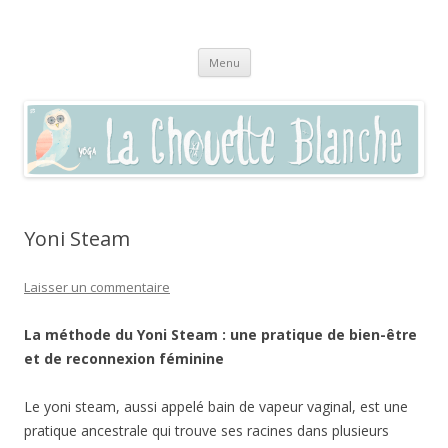
La chouette blanche,
Pratique du yoga à Sommières, Saint-Clément, Villevieille, Vaunage,
Aller
(dans le Gard 30250) et par visio en zoom
enseignement autour du bien-être
Menu
au
contenu
Yoni Steam
Laisser un commentaire
La méthode du Yoni Steam : une pratique de bien-être
et de reconnexion féminine
Le yoni steam, aussi appelé bain de vapeur vaginal, est une
pratique ancestrale qui trouve ses racines dans plusieurs