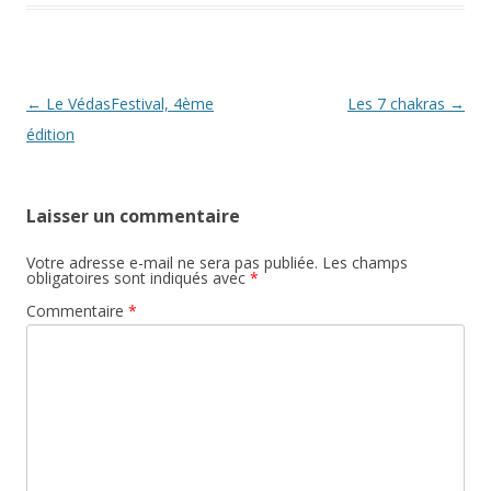
Navigation
←
Le VédasFestival, 4ème
Les 7 chakras
→
des
édition
articles
Laisser un commentaire
Votre adresse e-mail ne sera pas publiée.
Les champs
obligatoires sont indiqués avec
*
Commentaire
*